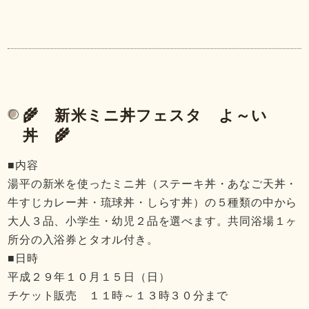
🌾 新米ミニ丼フェスタ よ～い
丼 🌾
■内容
湯平の新米を使ったミニ丼（ステーキ丼・あなご天丼・
牛すじカレー丼・琉球丼・しらす丼）の５種類の中から
大人３品、小学生・幼児２品を選べます。共同浴場１ヶ
所分の入浴券とタオル付き。
■日時
平成２９年１０月１５日（日）
チケット販売 １１時～１３時３０分まで