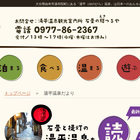
.大分県由布市湯布院町にある「湯平（ゆのひら）温泉」は日本一のおんせ
トップページ
＞ 湯平温泉だより