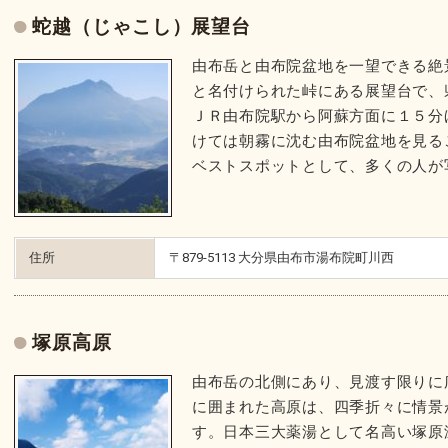
蛇越（じゃこし）展望台
由布岳と由布院盆地を一望できる絶
と名付けられた峠にある展望台で、
ＪＲ由布院駅から阿蘇方面に１５分
けては朝霧に沈む由布院盆地を見る
ベストスポットとして、多くの人が
住所
〒879-5113 大分県由布市湯布院町川西
塚原高原
由布岳の北側にあり、見渡す限りに
に囲まれた高原は、四季折々に情景
す。日本三大薬湯として名高い塚原