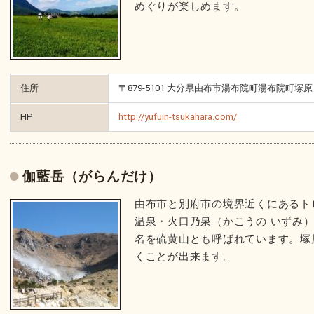
めぐりが楽しめます。
住所
〒879-5101 大分県由布市湯布院町湯布院町塚原
HP
http://yufuin-tsukahara.com/
伽藍岳（がらんだけ）
由布市と別府市の境界近くにあるト
温泉・火口乃泉（かこうの いずみ）
名を硫黄山とも呼ばれています。塚
くことが出来ます。