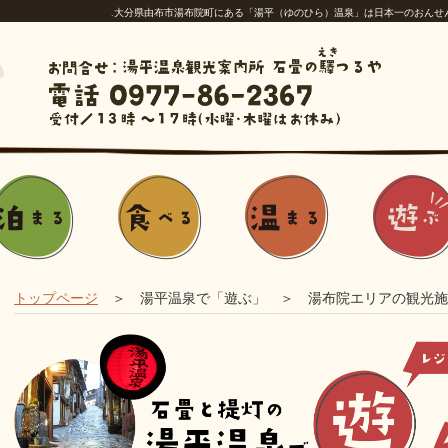
.大分県由布市湯布院町にある「湯平（ゆのひら）温泉」は日本一のおんせ
トップページ
＞ 湯平温泉で「遊ぶ」 ＞ 湯布院エリアの観光施