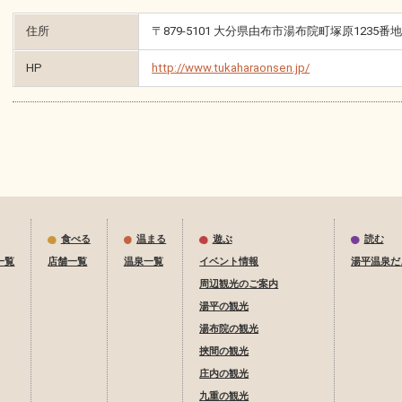
住所
〒879-5101 大分県由布市湯布院町塚原1235番
HP
http://www.tukaharaonsen.jp/
食べる
温まる
遊ぶ
読む
一覧
店舗一覧
温泉一覧
イベント情報
湯平温泉だ
周辺観光のご案内
湯平の観光
湯布院の観光
挾間の観光
庄内の観光
九重の観光