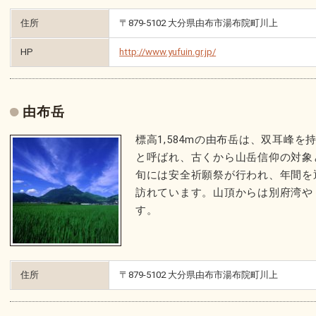
住所
〒879-5102 大分県由布市湯布院町川上
HP
http://www.yufuin.gr.jp/
由布岳
標高1,584mの由布岳は、双耳峰
と呼ばれ、古くから山岳信仰の対象
旬には安全祈願祭が行われ、年間を
訪れています。山頂からは別府湾や
す。
住所
〒879-5102 大分県由布市湯布院町川上