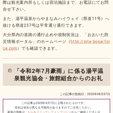
際は観光案内所もしくは宿泊施設まで、お電話にてお問
合せ下さい。
また、湯平温泉からやまなみハイウェイ（県道11号）へ
抜ける県道237号は平常通り通行できます。
大分県内の道路の通行止めや規制状況は、「おおいた防
災情報ポータル」のホームページ（
http://oita-bosai.for
ce.com
）でも確認できます。
「令和2年7月豪雨」に係る湯平温
泉観光協会・旅館組合からのお礼
この記事の投稿日：2020年08月07日
この記事は2020年8月7日に公開されたものです。
現在は状況が異なる可能性がありますのでご注意ください。
最新の情報は
こちらをクリックしてトップページ
からご確認くださいま